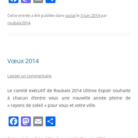
a
a
m
ar
c
st
ai
ta
Cette entrée a été publiée dans
social
le
3 juin 2014
par
roubaix2014
.
e
o
l
g
b
d
er
o
o
o
n
Vœux 2014
k
Laisser un commentaire
Le comité exécutif de Roubaix 2014 Ultime Espoir souhaite
à chacun d’entre vous une nouvelle année pleine de
« rayons de soleil » pour vous et votre ville.
F
M
E
P
a
a
m
ar