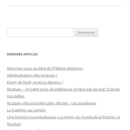
b
d
er
o
o
o
n
Rechercher :
k
DERNIERS ARTICLES
Reportez-vous au blog de Philippe Delannoy
Dépénalisation des drogues ?
Esprit de Noël, qu’es-tu devenu ?
Roubaix – Un petit coup de pelleteuse ne fera pas de mal ! D’après
nos édiles.
Roubaix ville pionnière Zéro déchet – Les paradoxes
La tradition au camion
Une histoire rocambolesque « Le miroir du musée de la Piscine » à
Roubaix