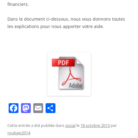
financiers.
Dans le document ci-dessous, nous vous donnons toutes
les explications pour nous apporter votre aide.
F
M
E
P
a
a
m
ar
c
st
ai
ta
Cette entrée a été publiée dans
social
le
18 octobre 2013
par
roubaix2014
.
e
o
l
g