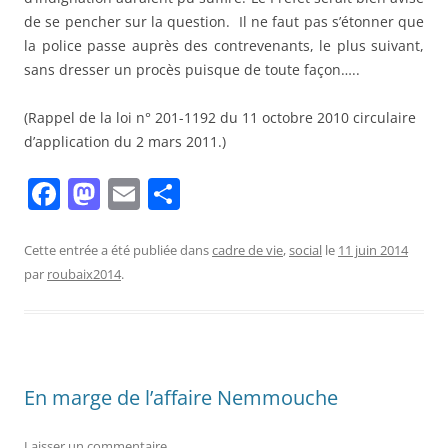
de se pencher sur la question. Il ne faut pas s’étonner que
la police passe auprès des contrevenants, le plus suivant,
sans dresser un procès puisque de toute façon…..
(Rappel de la loi n° 201-1192 du 11 octobre 2010 circulaire
d’application du 2 mars 2011.)
F
M
E
P
a
a
m
ar
c
st
ai
ta
Cette entrée a été publiée dans
cadre de vie
,
social
le
11 juin 2014
par
roubaix2014
.
e
o
l
g
b
d
er
o
o
o
n
En marge de l’affaire Nemmouche
k
Laisser un commentaire