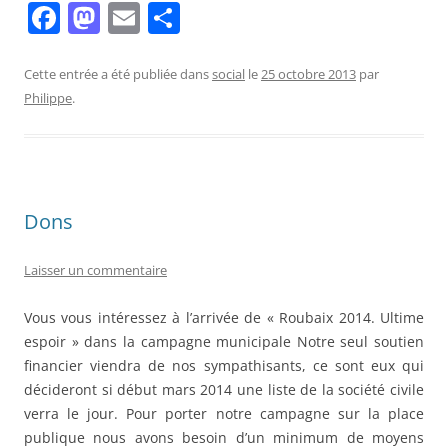
F
M
E
P
a
a
m
ar
c
st
ai
ta
Cette entrée a été publiée dans
social
le
25 octobre 2013
par
Philippe
.
e
o
l
g
b
d
er
o
o
o
n
Dons
k
Laisser un commentaire
Vous vous intéressez à l’arrivée de « Roubaix 2014. Ultime
espoir » dans la campagne municipale Notre seul soutien
financier viendra de nos sympathisants, ce sont eux qui
décideront si début mars 2014 une liste de la société civile
verra le jour. Pour porter notre campagne sur la place
publique nous avons besoin d’un minimum de moyens