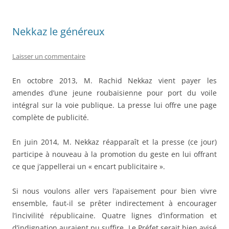
o
o
o
n
Nekkaz le généreux
k
Laisser un commentaire
En octobre 2013, M. Rachid Nekkaz vient payer les
amendes d’une jeune roubaisienne pour port du voile
intégral sur la voie publique. La presse lui offre une page
complète de publicité.
En juin 2014, M. Nekkaz réapparaît et la presse (ce jour)
participe à nouveau à la promotion du geste en lui offrant
ce que j’appellerai un « encart publicitaire ».
Si nous voulons aller vers l’apaisement pour bien vivre
ensemble, faut-il se prêter indirectement à encourager
l’incivilité républicaine. Quatre lignes d’information et
d’indignation auraient pu suffire. Le Préfet serait bien avisé