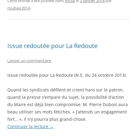
c
st
ai
ta
Cette entrée a été publiée dans
social
le
3 janvier 2014
par
roubaix2014
.
e
o
l
g
b
d
er
o
o
o
n
Issue redoutée pour La Redoute
k
Laisser un commentaire
Issue redoutée pour La Redoute (N.E. du 24 octobre 2013)
Quand les syndicats défilent et crient haro sur le patron,
quand la presse s’empare du sujet, la possibilité d’action
du Maire est déjà bien compromise. M. Pierre Dubois aura
beau utiliser ses mots fétiches, « J’attends un engagement
fort… », il n’y pourra plus grand-chose.
Continuer la lecture
→