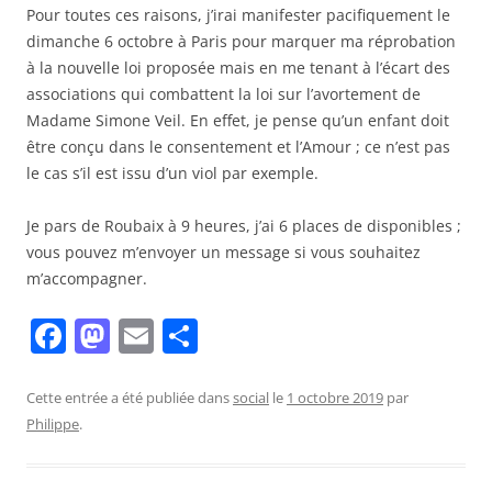
Pour toutes ces raisons, j’irai manifester pacifiquement le
dimanche 6 octobre à Paris pour marquer ma réprobation
à la nouvelle loi proposée mais en me tenant à l’écart des
associations qui combattent la loi sur l’avortement de
Madame Simone Veil. En effet, je pense qu’un enfant doit
être conçu dans le consentement et l’Amour ; ce n’est pas
le cas s’il est issu d’un viol par exemple.
Je pars de Roubaix à 9 heures, j’ai 6 places de disponibles ;
vous pouvez m’envoyer un message si vous souhaitez
m’accompagner.
F
M
E
P
a
a
m
ar
c
st
ai
ta
Cette entrée a été publiée dans
social
le
1 octobre 2019
par
Philippe
.
e
o
l
g
b
d
er