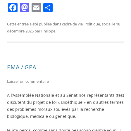
F
M
E
P
a
a
m
ar
c
st
ai
ta
Cette entrée a été publiée dans
cadre de vie
,
Politique
,
social
le
18
décembre 2025
par
Philippe
.
e
o
l
g
b
d
er
o
o
o
n
PMA / GPA
k
Laisser un commentaire
A l’Assemblée Nationale et au Sénat nos représentants (tes)
discutent du projet de loi « Bioéthique » en d’autres termes
des problèmes moraux soulevés par la recherche
biologique, médicale ou génétique.
Je m’y perds, comme sans doute beaucoup d’entre vous. Il