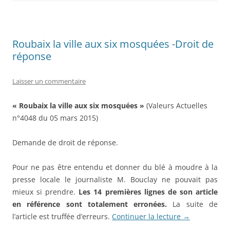
b
d
er
o
o
o
n
Roubaix la ville aux six mosquées -Droit de
k
réponse
Laisser un commentaire
« Roubaix la ville aux six mosquées »
(Valeurs Actuelles
n°4048 du 05 mars 2015)
Demande de droit de réponse.
Pour ne pas être entendu et donner du blé à moudre à la
presse locale le journaliste M. Bouclay ne pouvait pas
mieux si prendre.
Les 14 premières lignes de son article
en référence sont totalement erronées.
La suite de
l’article est truffée d’erreurs.
Continuer la lecture
→