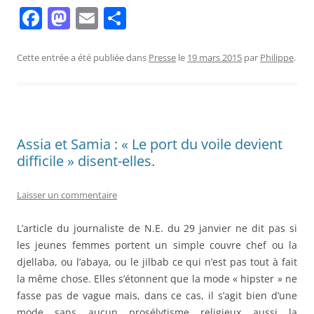
F
M
E
P
a
a
m
ar
c
st
ai
ta
Cette entrée a été publiée dans
Presse
le
19 mars 2015
par
Philippe
.
e
o
l
g
b
d
er
o
o
Assia et Samia : « Le port du voile devient
o
n
difficile » disent-elles.
k
Laisser un commentaire
L’article du journaliste de N.E. du 29 janvier ne dit pas si
les jeunes femmes portent un simple couvre chef ou la
djellaba, ou l’abaya, ou le jilbab ce qui n’est pas tout à fait
la même chose. Elles s’étonnent que la mode « hipster » ne
fasse pas de vague mais, dans ce cas, il s’agit bien d’une
mode sans aucun prosélytisme religieux aussi la