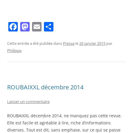
F
M
E
P
a
a
m
ar
c
st
ai
ta
Cette entrée a été publiée dans
Presse
le
26 janvier 2015
par
Philippe
.
e
o
l
g
b
d
er
o
o
o
n
ROUBAIXXL décembre 2014
k
Laisser un commentaire
ROUBAIXXL décembre 2014, ne manquez pas cette revue.
Elle est facile et agréable à lire, riche d’informations
diverses. Tout est dit, sans emphase, sur ce qui se passe