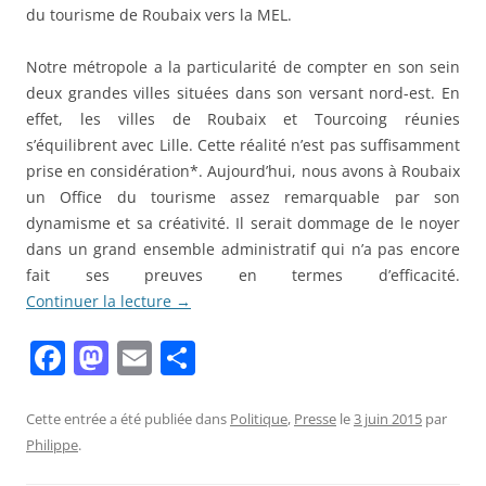
du tourisme de Roubaix vers la MEL.
Notre métropole a la particularité de compter en son sein
deux grandes villes situées dans son versant nord-est. En
effet, les villes de Roubaix et Tourcoing réunies
s’équilibrent avec Lille. Cette réalité n’est pas suffisamment
prise en considération*. Aujourd’hui, nous avons à Roubaix
un Office du tourisme assez remarquable par son
dynamisme et sa créativité. Il serait dommage de le noyer
dans un grand ensemble administratif qui n’a pas encore
fait ses preuves en termes d’efficacité.
Continuer la lecture
→
F
M
E
P
a
a
m
ar
c
st
ai
ta
Cette entrée a été publiée dans
Politique
,
Presse
le
3 juin 2015
par
Philippe
.
e
o
l
g