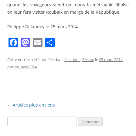
quand les voyageurs viendront dans la métropole lilloise
on leur fera visiter Roubaix en marge de la République.
Philippe Delannoy le 25 mars 2014
F
M
E
P
a
a
m
ar
c
st
ai
ta
Cette entrée a été publiée dans
élections
,
Presse
le
25 mars 2014
par
roubaix2014
.
e
o
l
g
b
d
er
o
o
o
n
Navigation
←
Articles plus anciens
k
des
Rechercher :
articles