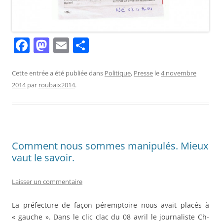
F
M
E
P
a
a
m
ar
c
st
ai
ta
Cette entrée a été publiée dans
Politique
,
Presse
le
4 novembre
2014
par
roubaix2014
.
e
o
l
g
b
d
er
o
o
o
n
Comment nous sommes manipulés. Mieux
k
vaut le savoir.
Laisser un commentaire
La préfecture de façon péremptoire nous avait placés à
« gauche ». Dans le clic clac du 08 avril le journaliste Ch-