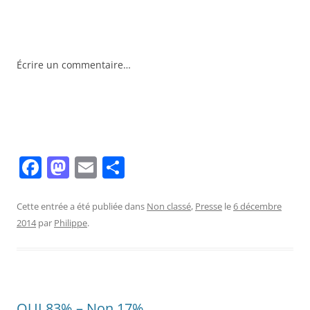
Écrire un commentaire…
F
M
E
P
a
a
m
ar
c
st
ai
ta
Cette entrée a été publiée dans
Non classé
,
Presse
le
6 décembre
2014
par
Philippe
.
e
o
l
g
b
d
er
o
o
o
n
OUI 83% – Non 17%