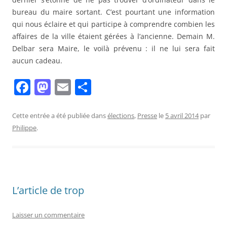
bureau du maire sortant. C’est pourtant une information
qui nous éclaire et qui participe à comprendre combien les
affaires de la ville étaient gérées à l’ancienne. Demain M.
Delbar sera Maire, le voilà prévenu : il ne lui sera fait
aucun cadeau.
F
M
E
P
a
a
m
ar
c
st
ai
ta
Cette entrée a été publiée dans
élections
,
Presse
le
5 avril 2014
par
Philippe
.
e
o
l
g
b
d
er
o
o
o
n
L’article de trop
k
Laisser un commentaire