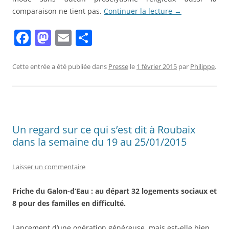
comparaison ne tient pas.
Continuer la lecture
→
F
M
E
P
a
a
m
ar
c
st
ai
ta
Cette entrée a été publiée dans
Presse
le
1 février 2015
par
Philippe
.
e
o
l
g
b
d
er
o
o
Un regard sur ce qui s’est dit à Roubaix
o
n
dans la semaine du 19 au 25/01/2015
k
Laisser un commentaire
Friche du Galon-d’Eau : au départ 32 logements sociaux et
8 pour des familles en difficulté.
Lancement d’une opération généreuse, mais est-elle bien