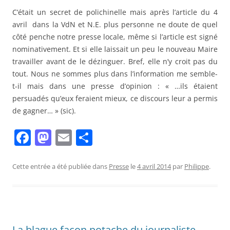
C’était un secret de polichinelle mais après l’article du 4
avril dans la VdN et N.E. plus personne ne doute de quel
côté penche notre presse locale, même si l’article est signé
nominativement. Et si elle laissait un peu le nouveau Maire
travailler avant de le dézinguer. Bref, elle n’y croit pas du
tout. Nous ne sommes plus dans l’information me semble-
t-il mais dans une presse d’opinion : « …ils étaient
persuadés qu’eux feraient mieux, ce discours leur a permis
de gagner… » (sic).
F
M
E
P
a
a
m
ar
c
st
ai
ta
Cette entrée a été publiée dans
Presse
le
4 avril 2014
par
Philippe
.
e
o
l
g
b
d
er
o
o
La blague façon potache du journaliste