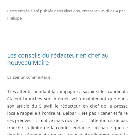
a
a
m
ar
c
st
ai
ta
Cette entrée a été publiée dans
élections
,
Presse
le
9 avril 2014
par
Philippe
.
e
o
l
g
b
d
er
o
o
o
n
Les conseils du rédacteur en chef au
k
nouveau Maire
Laisser un commentaire
Très attentif pendant la campagne à savoir si les candidats
étaient branchés sur Internet, voilà maintenant que dans
son article du 5 avril le rédacteur en chef de la presse
locale rappelle à l’ordre M. Delbar (« Ne pas ricaner et faire
ses preuves – …motivé mais novice … – …attention à ne pas
franchir la limite de la condescendance… ») parce que ce
dernier s’étonne de ne pas trouver d’ordinateur dans le