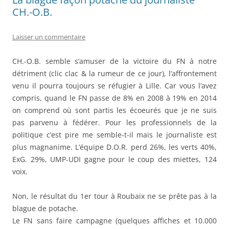
o
n
CH.-O.B.
k
Laisser un commentaire
CH.-O.B. semble s’amuser de la victoire du FN à notre
détriment (clic clac & la rumeur de ce jour), l’affrontement
venu il pourra toujours se réfugier à Lille. Car vous l’avez
compris, quand le FN passe de 8% en 2008 à 19% en 2014
on comprend où sont partis les écoeurés que je ne suis
pas parvenu à fédérer. Pour les professionnels de la
politique c’est pire me semble-t-il mais le journaliste est
plus magnanime. L’équipe D.O.R. perd 26%, les verts 40%,
ExG. 29%, UMP-UDI gagne pour le coup des miettes, 124
voix.
Non, le résultat du 1er tour à Roubaix ne se prête pas à la
blague de potache.
Le FN sans faire campagne (quelques affiches et 10.000