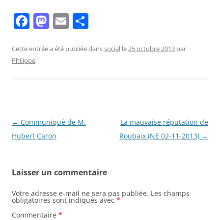
F
M
E
P
a
a
m
ar
c
st
ai
ta
Cette entrée a été publiée dans
social
le
25 octobre 2013
par
Philippe
.
e
o
l
g
b
d
er
o
o
o
n
Navigation
←
Communiqué de M.
La mauvaise réputation de
k
des
Hubert Caron
Roubaix (NE 02-11-2013)
→
articles
Laisser un commentaire
Votre adresse e-mail ne sera pas publiée.
Les champs
obligatoires sont indiqués avec
*
Commentaire
*