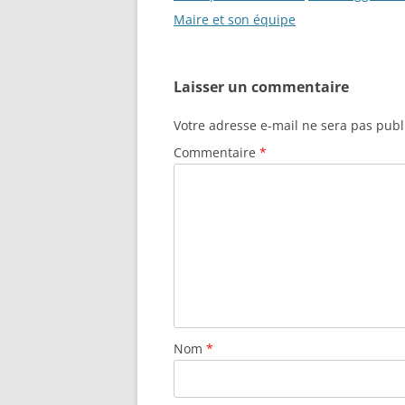
o
n
des
Maire et son équipe
k
articles
Laisser un commentaire
Votre adresse e-mail ne sera pas publ
Commentaire
*
Nom
*