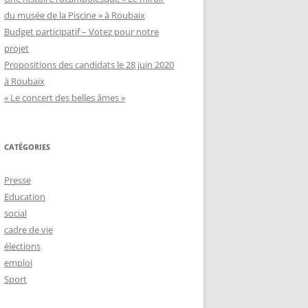
du musée de la Piscine » à Roubaix
Budget participatif – Votez pour notre
projet
Propositions des candidats le 28 juin 2020
à Roubaix
« Le concert des belles âmes »
CATÉGORIES
Presse
Education
social
cadre de vie
élections
emploi
Sport