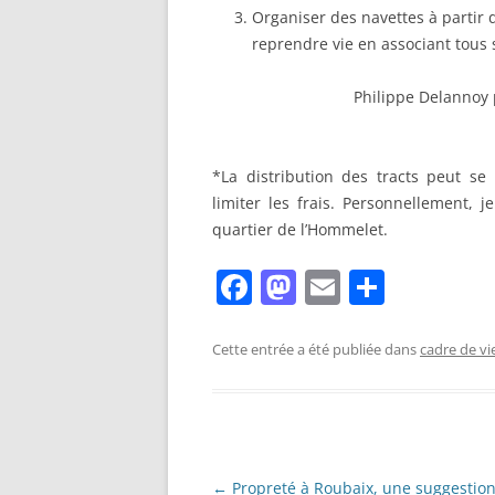
Organiser des navettes à partir 
reprendre vie en associant tous 
Philippe Delannoy
*La distribution des tracts peut s
limiter les frais. Personnellement, 
quartier de l’Hommelet.
F
M
E
P
a
a
m
ar
c
st
ai
ta
Cette entrée a été publiée dans
cadre de vi
e
o
l
g
b
d
er
o
o
Navigation
←
Propreté à Roubaix, une suggestio