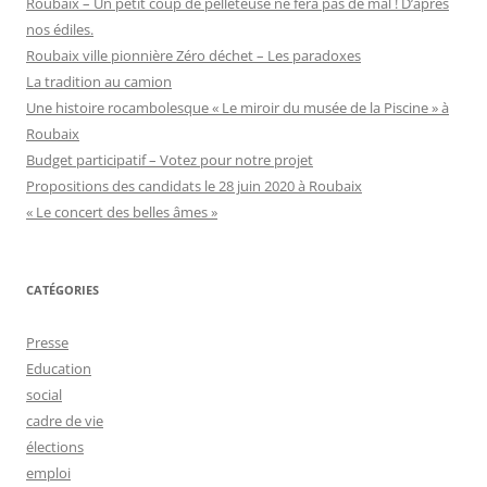
Roubaix – Un petit coup de pelleteuse ne fera pas de mal ! D’après
nos édiles.
Roubaix ville pionnière Zéro déchet – Les paradoxes
La tradition au camion
Une histoire rocambolesque « Le miroir du musée de la Piscine » à
Roubaix
Budget participatif – Votez pour notre projet
Propositions des candidats le 28 juin 2020 à Roubaix
« Le concert des belles âmes »
CATÉGORIES
Presse
Education
social
cadre de vie
élections
emploi