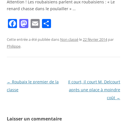
Attention ! Les roubaisiens parlent aux roubaisiens : « Le
renard chasse dans le poulailler » …
F
M
E
P
a
a
m
ar
c
st
ai
ta
Cette entrée a été publiée dans
Non classé
le
22 février 2014
par
Philippe
.
e
o
l
g
b
d
er
o
o
o
n
Navigation
←
Roubaix le premier de la
Il court, il court M. Delcourt
k
des
classe
après une place à moindre
articles
coût
→
Laisser un commentaire