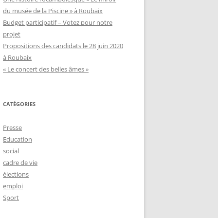
du musée de la Piscine » à Roubaix
Budget participatif – Votez pour notre
projet
Propositions des candidats le 28 juin 2020
à Roubaix
« Le concert des belles âmes »
CATÉGORIES
Presse
Education
social
cadre de vie
élections
emploi
Sport