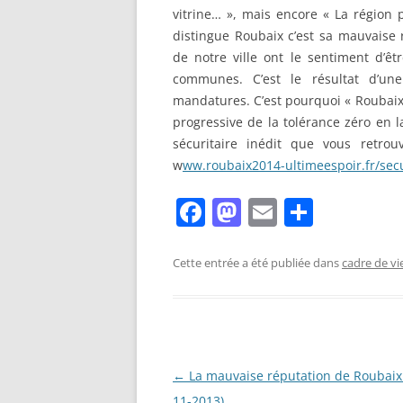
vitrine… »,
mais encore « La région 
distingue Roubaix c’est sa mauvaise r
de notre ville ont le sentiment d’ê
communes. C’est le résultat d’une
mandatures. C’est pourquoi « Roubaix 
progressive de la tolérance zéro en
sécuritaire inédit que vous retrou
w
ww.roubaix2014-ultimeespoir.fr/secu
F
M
E
P
a
a
m
ar
c
st
ai
ta
Cette entrée a été publiée dans
cadre de vi
e
o
l
g
b
d
er
o
o
o
n
Navigation
←
La mauvaise réputation de Roubaix
des
11-2013)