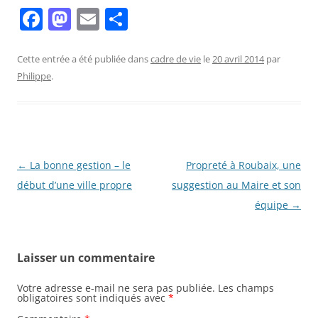
F
M
E
P
a
a
m
ar
c
st
ai
ta
Cette entrée a été publiée dans
cadre de vie
le
20 avril 2014
par
Philippe
.
e
o
l
g
b
d
er
o
o
o
n
Navigation
←
La bonne gestion – le
Propreté à Roubaix, une
k
des
début d’une ville propre
suggestion au Maire et son
articles
équipe
→
Laisser un commentaire
Votre adresse e-mail ne sera pas publiée.
Les champs
obligatoires sont indiqués avec
*