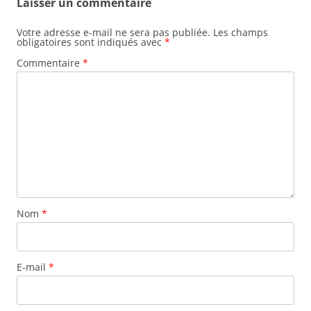
o
o
Laisser un commentaire
o
n
Votre adresse e-mail ne sera pas publiée.
Les champs
k
obligatoires sont indiqués avec
*
Commentaire
*
Nom
*
E-mail
*