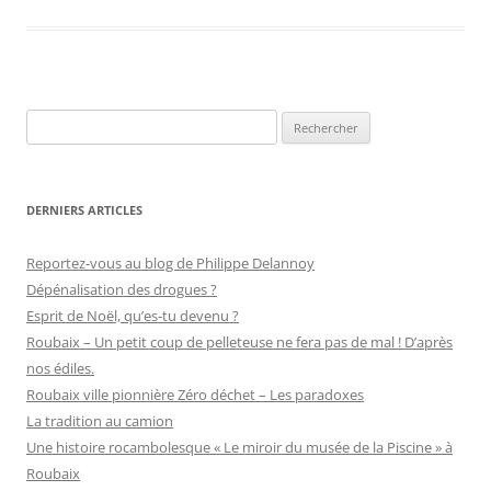
b
d
er
o
o
o
n
k
Rechercher :
DERNIERS ARTICLES
Reportez-vous au blog de Philippe Delannoy
Dépénalisation des drogues ?
Esprit de Noël, qu’es-tu devenu ?
Roubaix – Un petit coup de pelleteuse ne fera pas de mal ! D’après
nos édiles.
Roubaix ville pionnière Zéro déchet – Les paradoxes
La tradition au camion
Une histoire rocambolesque « Le miroir du musée de la Piscine » à
Roubaix