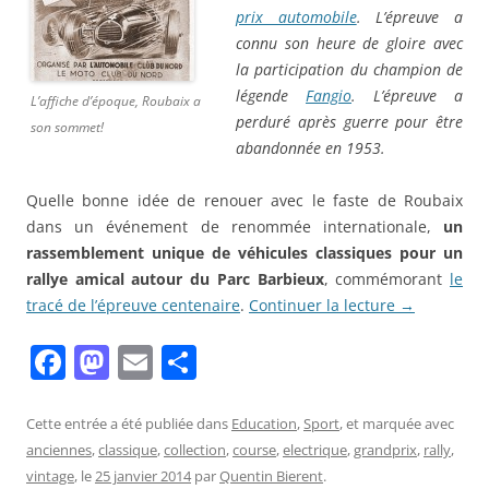
prix automobile
. L’épreuve a
connu son heure de gloire avec
la participation du champion de
légende
Fangio
. L’épreuve a
L’affiche d’époque, Roubaix a
perduré après guerre pour être
son sommet!
abandonnée en 1953.
Quelle bonne idée de renouer avec le faste de Roubaix
dans un événement de renommée internationale,
un
rassemblement unique de véhicules classiques pour un
rallye amical autour du Parc Barbieux
, commémorant
le
tracé de l’épreuve centenaire
.
Continuer la lecture
→
F
M
E
P
a
a
m
ar
c
st
ai
ta
Cette entrée a été publiée dans
Education
,
Sport
, et marquée avec
anciennes
,
classique
,
collection
,
course
,
electrique
,
grandprix
,
rally
,
e
o
l
g
vintage
, le
25 janvier 2014
par
Quentin Bierent
.